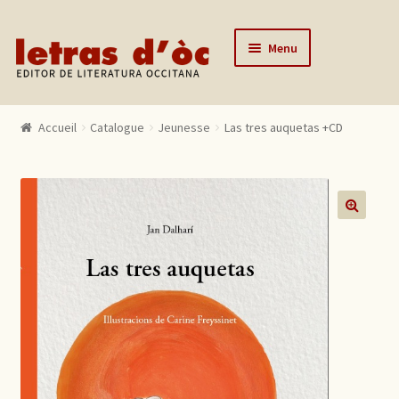
Aller à la navigation
Aller au contenu
Menu
Accueil
Accueil
Catalogue
Jeunesse
Las tres auquetas +CD
Catalogue
Auteurs
Actualités
🔍
L’éditeur
Contact
Mon compte