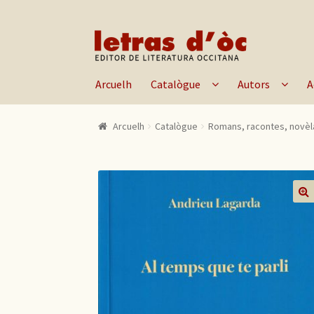
Skip to navigation
Skip to content
Arcuelh
Catalògue
Autors
A
Arcuelh
Catalògue
Romans, racontes, novèl
🔍