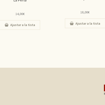
La Pèrla
18,00
€
14,00
€
Ajustar a la tista
Ajustar a la tista
e
,