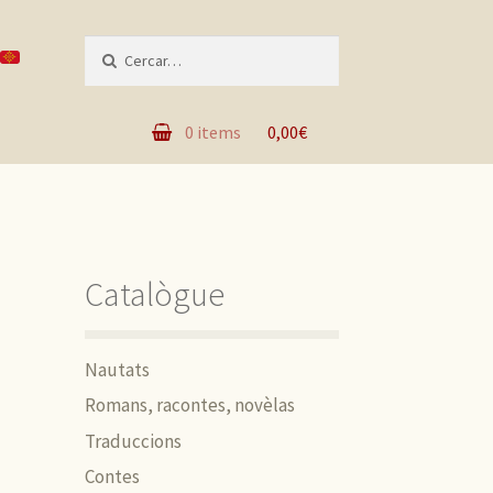
Recèrca per :
0 items
0,00€
Catalògue
Nautats
Romans, racontes, novèlas
Traduccions
Contes