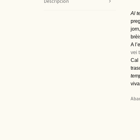
Descripcion
Al t
preg
jorn
brèi
A l’
vei 
Cal 
tras
temp
viva
Aban