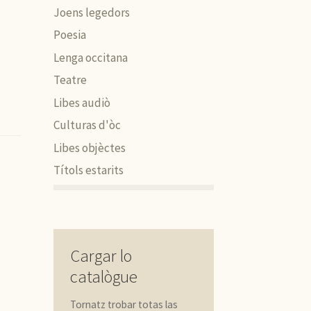
Joens legedors
Poesia
Lenga occitana
Teatre
Libes audiò
Culturas d'òc
Libes objèctes
Títols estarits
Cargar lo
catalògue
Tornatz trobar totas las