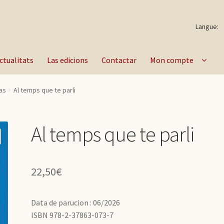
Langue:
ctualitats
Las edicions
Contactar
Mon compte
as
Al temps que te parli
Al temps que te parli
22,50
€
Data de parucion : 06/2026
ISBN 978-2-37863-073-7