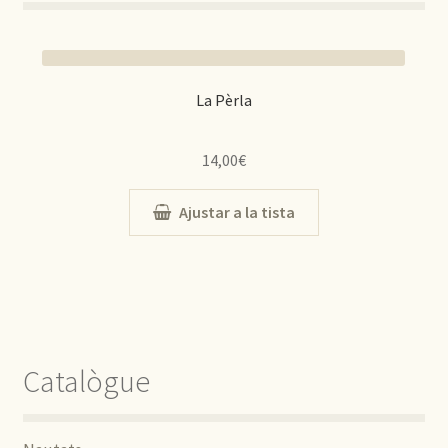
La Pèrla
14,00
€
Ajustar a la tista
Catalògue