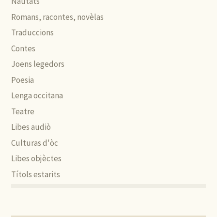
Nautats
Romans, racontes, novèlas
Traduccions
Contes
Joens legedors
Poesia
Lenga occitana
Teatre
Libes audiò
Culturas d'òc
Libes objèctes
Títols estarits