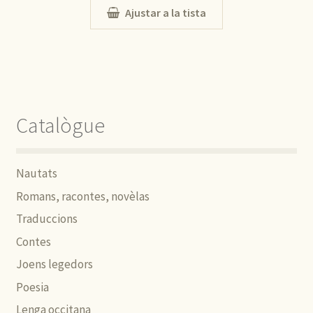
Ajustar a la tista
Catalògue
Nautats
Romans, racontes, novèlas
Traduccions
Contes
Joens legedors
Poesia
Lenga occitana