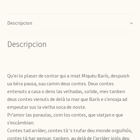
Descripcion
Descripcion
Qu’ei lo plaser de contar qui a miat Miquèu Barís, despuish
ua bèra pausa, suu camin deus contes. Deus contes
entenuts a casa o dens las velhadas, solide, mes tanben
deus contes vienuts de delà la mar que Barís e s’ensaja ad
empeutar sus la vielha soca de noste.
Pr’amor las paraulas, com los contes, que viatjan e que
s’escàmbian.
Contes tad arríder, contes tà ‘s trufar deu monde orgulhós,
contes tà har pensar, tanben, au delà de l’arríder joiós deu