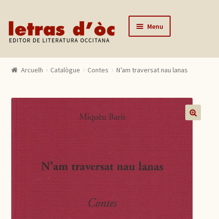
Skip to navigation
Skip to content
Menu
Arcuelh
Arcuelh
Catalògue
Contes
N’am traversat nau lanas
Catalògue
Autors
Actualitats
🔍
Lo editor
Contactar
Mon compte