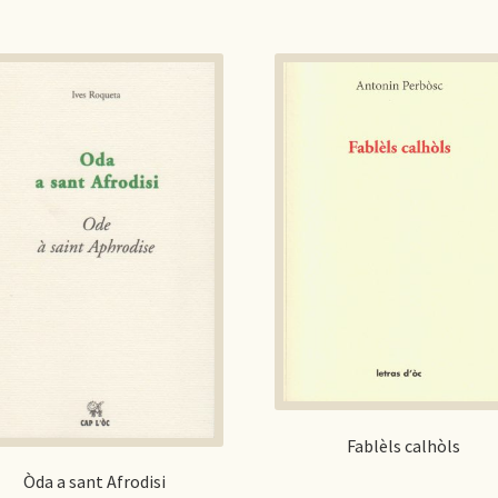
Fablèls calhòls
Òda a sant Afrodisi