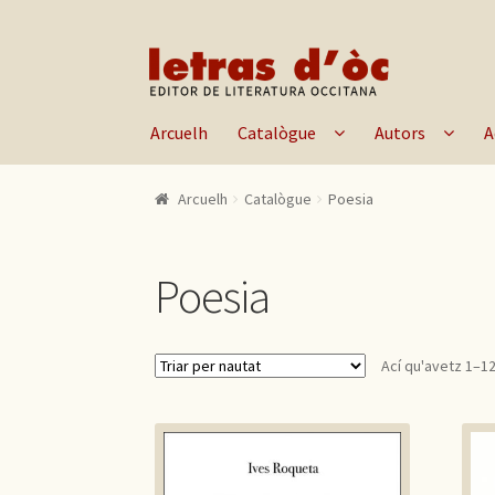
Skip to navigation
Skip to content
Arcuelh
Catalògue
Autors
A
Arcuelh
Catalògue
Poesia
Poesia
Ací qu'avetz 1–12