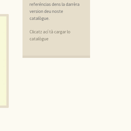
referéncias dens la darrèra
version deu noste
catalògue.
Clicatz ací tà cargar lo
catalògue