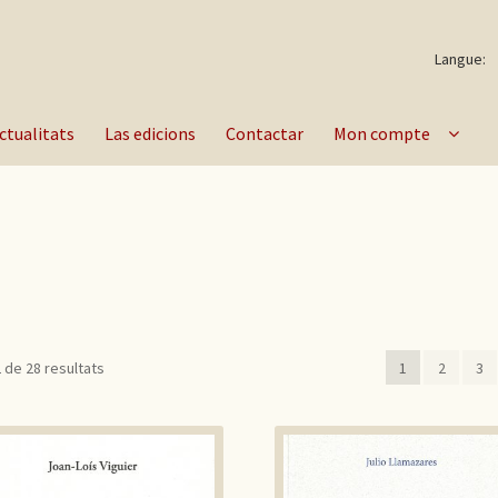
Langue:
ctualitats
Las edicions
Contactar
Mon compte
 de 28 resultats
1
2
3