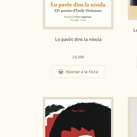
L
Lo pavòt dins la nívola
14,00
€
Ajustar a la tista