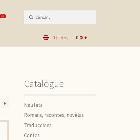
Recèrca per :
0 items
0,00€
Catalògue
Nautats
Romans, racontes, novèlas
Traduccions
Contes