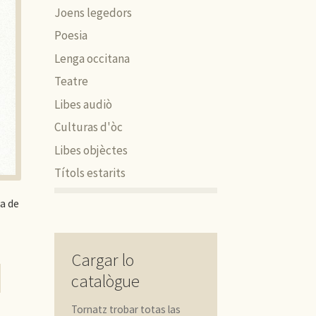
Joens legedors
Poesia
Lenga occitana
Teatre
Libes audiò
Culturas d'òc
Libes objèctes
Títols estarits
a de
Cargar lo
catalògue
Tornatz trobar totas las