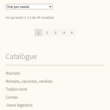
Ací qu'avetz 1–12 de 38 resultats
1
2
3
4
Catalògue
Nautats
Romans, racontes, novèlas
Traduccions
Contes
Joens legedors