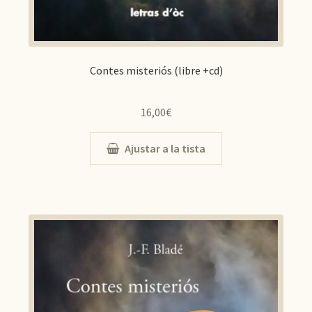
Contes misteriós (libre +cd)
16,00
€
Ajustar a la tista