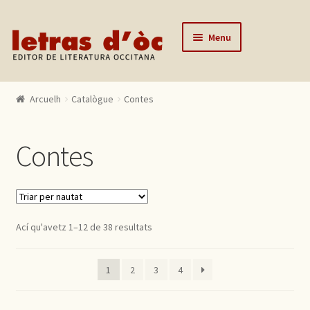
Skip to navigation
Skip to content
Menu
Arcuelh
Arcuelh
Catalògue
Contes
Catalògue
Autors
Contes
Actualitats
Lo editor
Contactar
Ací qu'avetz 1–12 de 38 resultats
Mon compte
1
2
3
4