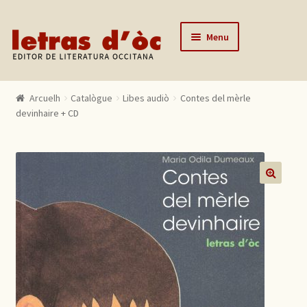
Skip to navigation
Skip to content
Menu
Arcuelh
Arcuelh
Catalògue
Libes audiò
Contes del mèrle
Catalògue
devinhaire + CD
Autors
Actualitats
Lo editor
🔍
Contactar
Mon compte