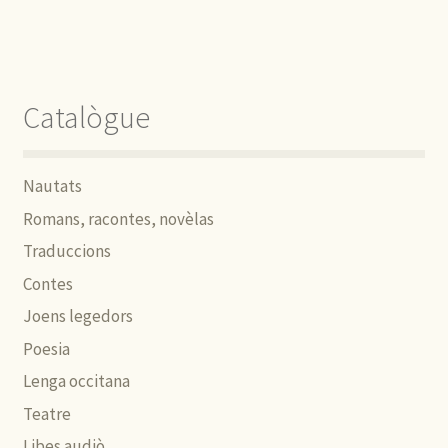
Catalògue
Nautats
Romans, racontes, novèlas
Traduccions
Contes
Joens legedors
Poesia
Lenga occitana
Teatre
Libes audiò