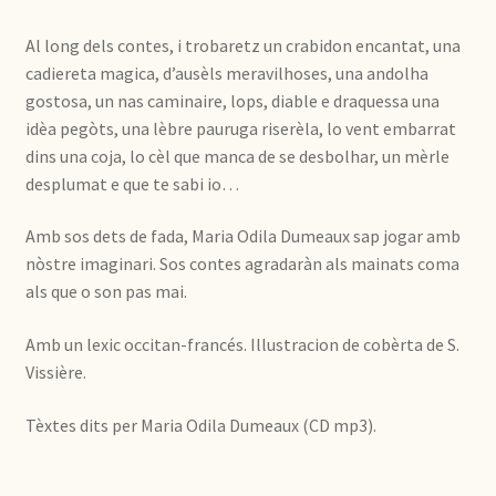
Al long dels contes, i trobaretz un crabidon encantat, una
cadiereta magica, d’ausèls meravilhoses, una andolha
gostosa, un nas caminaire, lops, diable e draquessa una
idèa pegòts, una lèbre pauruga riserèla, lo vent embarrat
dins una coja, lo cèl que manca de se desbolhar, un mèrle
desplumat e que te sabi io…
Amb sos dets de fada, Maria Odila Dumeaux sap jogar amb
nòstre imaginari. Sos contes agradaràn als mainats coma
als que o son pas mai.
Amb un lexic occitan-francés. Illustracion de cobèrta de S.
Vissière.
Tèxtes dits per Maria Odila Dumeaux (CD mp3).