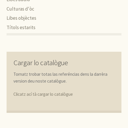
Culturas d'òc
Libes objèctes
Títols estarits
Cargar lo catalògue
Tornatz trobar totas las referéncias dens la darrèra
version deu noste catalògue.
Clicatz ací tà cargar lo catalògue