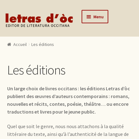
Aller à la navigation
Aller au contenu
Menu
Accueil
Accueil
Les éditions
Catalogue
Auteurs
Les éditions
Actualités
L’éditeur
Un large choix de livres occitans : les éditions Letras d’òc
publient des œuvres d’auteurs contemporains : romans,
Contact
nouvelles et récits, contes, poésie, théâtre… ou encore
Mon compte
traductions et livres pour le jeune public.
Quel que soit le genre, nous nous attachons à la qualité
littéraire du texte, ainsi qu’à l’authenticité de la langue de