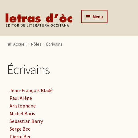
Aller à la navigation
Aller au contenu
Menu
Accueil
Accueil
Rôles
Écrivains
Catalogue
Auteurs
Écrivains
Actualités
L’éditeur
Jean-François Bladé
Contact
Paul Arène
Aristophane
Mon compte
Michel Baris
Sebastian Barry
Serge Bec
Pierre Bec