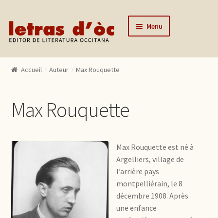
Aller à la navigation
Aller au contenu
Menu
Accueil
Accueil
Auteur
Max Rouquette
Catalogue
Auteurs
Max Rouquette
Actualités
L’éditeur
Max Rouquette est né à
Contact
Argelliers, village de
l’arrière pays
Mon compte
montpelliérain, le 8
décembre 1908. Après
une enfance