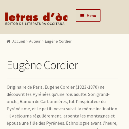
Aller à la navigation
Aller au contenu
Menu
Accueil
Accueil
Auteur
Eugène Cordier
Catalogue
Auteurs
Eugène Cordier
Actualités
L’éditeur
Originaire de Paris, Eugène Cordier (1823-1870) ne
Contact
découvrit les Pyrénées qu’une fois adulte. Son grand-
oncle, Ramon de Carbonnières, fut l’inspirateur du
Mon compte
Pyrénéisme, et le petit-neveu suivit la même inclination
: il y séjourna régulièrement, arpenta les montagnes et
épousa une fille des Pyrénées. Ethnologue avant l’heure,