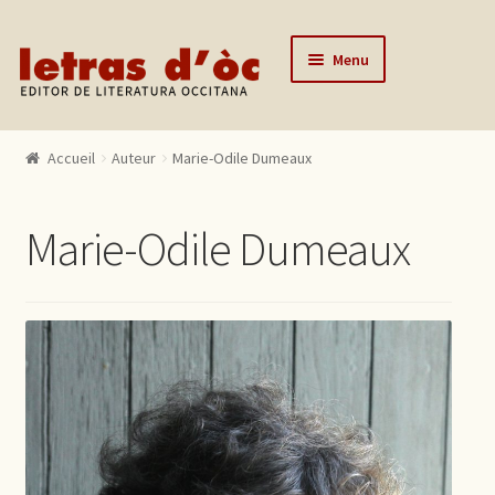
Aller à la navigation
Aller au contenu
Menu
Accueil
Accueil
Auteur
Marie-Odile Dumeaux
Catalogue
Auteurs
Marie-Odile Dumeaux
Actualités
L’éditeur
Contact
Mon compte