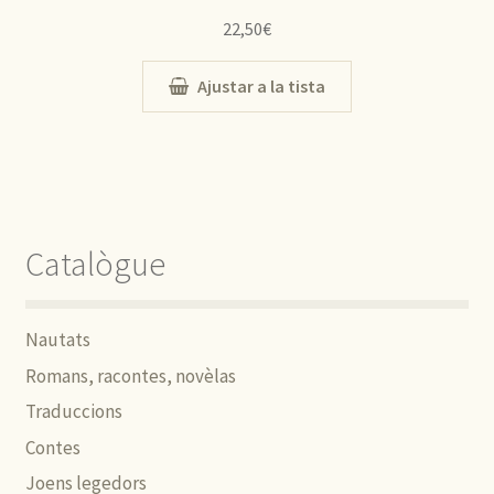
22,50
€
Ajustar a la tista
Catalògue
Nautats
Romans, racontes, novèlas
Traduccions
Contes
Joens legedors