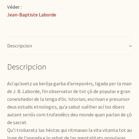
Véder :
Jean-Baptiste Laborde
Descripcion
Descripcion
Ací qu’avetz ua beròja garba d’arreporèrs, ligada per la man
de J. B. Laborde, fin observator de tot çò de popular e gran
coneishedor de la lenga d’òc. Istorian, escrivan e precursor
deus estudis etnologics, qu’a sabut cuélher ací los dísers
autant seriós com trufandècs deu monde quan parlan de çò
de sacrat.
Qu’i trobaratz las hèstas qui ritmavan la vita vitanta tot au
long de l’annada e lo rebat de las mentalitats popularas.