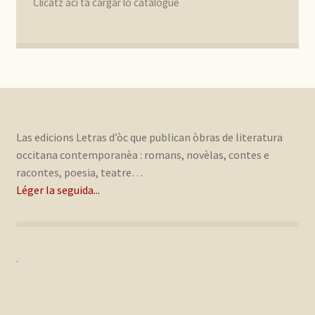
Clicatz ací tà cargar lo catalògue
Las edicions Letras d’òc que publican òbras de literatura
occitana contemporanèa : romans, novèlas, contes e
racontes, poesia, teatre…
Léger la seguida...
.