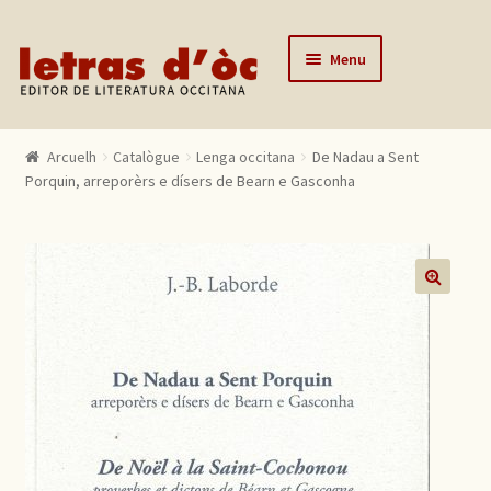
Skip to navigation
Skip to content
Menu
Arcuelh
Arcuelh
Catalògue
Lenga occitana
De Nadau a Sent
Catalògue
Porquin, arreporèrs e dísers de Bearn e Gasconha
Autors
Actualitats
Lo editor
🔍
Contactar
Mon compte