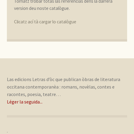
Tornatz trobar totas las referéncias dens la darrèra
version deu noste catalògue.
Clicatz ací tà cargar lo catalògue
Las edicions Letras d’òc que publican òbras de literatura
occitana contemporanèa : romans, novèlas, contes e
racontes, poesia, teatre…
Léger la seguida...
.