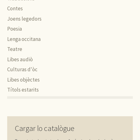
Contes
Joens legedors
Poesia
Lenga occitana
Teatre
Libes audiò
Culturas d'òc
Libes objèctes
Títols estarits
Cargar lo catalògue