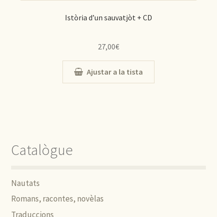
Istòria d’un sauvatjòt + CD
27,00
€
Ajustar a la tista
Catalògue
Nautats
Romans, racontes, novèlas
Traduccions