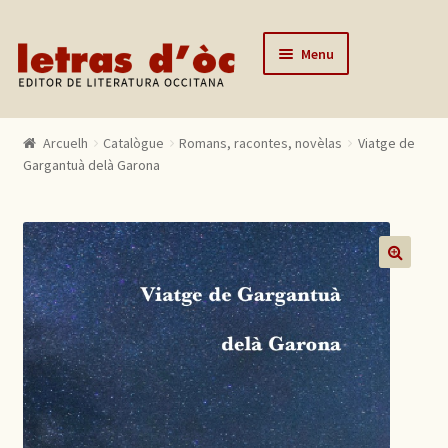
Skip to navigation
Skip to content
Menu
Arcuelh
Arcuelh
Catalògue
Romans, racontes, novèlas
Viatge de
Catalògue
Gargantuà delà Garona
Autors
Actualitats
Lo editor
🔍
Contactar
Mon compte