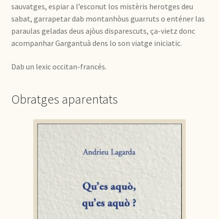
sauvatges, espiar a l’esconut los mistèris herotges deu
sabat, garrapetar dab montanhòus guarruts o enténer las
paraulas geladas deus ajòus disparescuts, ça-vietz donc
acompanhar Gargantuà dens lo son viatge iniciatic.
Dab un lexic occitan-francés.
Obratges aparentats