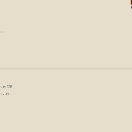
,
B deu CGI
de venta