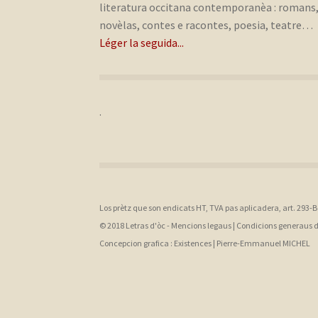
literatura occitana contemporanèa : romans
novèlas, contes e racontes, poesia, teatre…
Léger la seguida...
.
Los prètz que son endicats HT, TVA pas aplicadera, art. 293-
© 2018 Letras d'òc -
Mencions legaus
|
Condicions generaus 
Concepcion grafica :
Existences |
Pierre-Emmanuel MICHEL