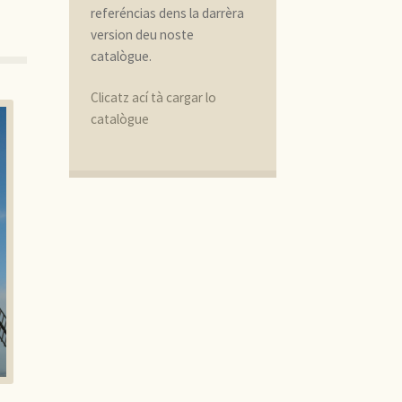
referéncias dens la darrèra
version deu noste
catalògue.
Clicatz ací tà cargar lo
catalògue