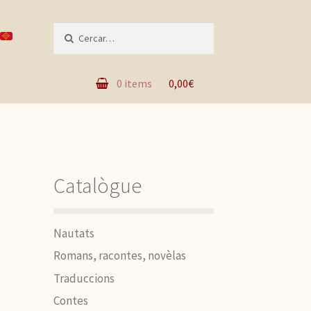
Recèrca per :
0 items
0,00€
Catalògue
Nautats
Romans, racontes, novèlas
Traduccions
Contes