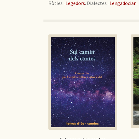
Ròtles :
Legedors
. Dialectes :
Lengadocian
.