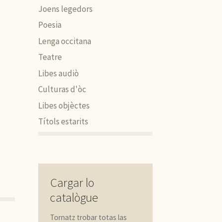
Joens legedors
Poesia
Lenga occitana
Teatre
Libes audiò
Culturas d'òc
Libes objèctes
Títols estarits
Cargar lo
catalògue
Tornatz trobar totas las