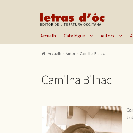
Skip to navigation
Skip to content
Arcuelh
Catalògue
Autors
A
Arcuelh
Autor
Camilha Bilhac
Camilha Bilhac
Cam
tri