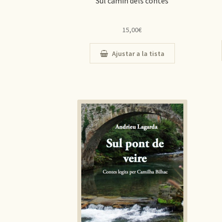
Sul camin dels contes
15,00
€
Ajustar a la tista