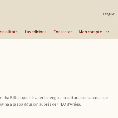
Langue:
ctualitats
Las edicions
Contactar
Mon compte
ilha Bilhac que hè valer la lenga e la cultura occitanas e que
balha a la soa difusion auprès de l’IEO d’Arièja.