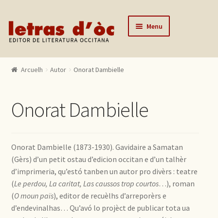
Skip to navigation
Skip to content
Menu
Arcuelh
Arcuelh
Autor
Onorat Dambielle
Catalògue
Autors
Onorat Dambielle
Actualitats
Lo editor
Onorat Dambielle (1873-1930). Gavidaire a Samatan
Contactar
(Gèrs) d’un petit ostau d’edicion occitan e d’un talhèr
d’imprimeria, qu’estó tanben un autor pro divèrs : teatre
Mon compte
(
Le perdou, La caritat, Las caussos trop courtos
…), roman
(
O moun païs
), editor de recuèlhs d’arreporèrs e
d’endevinalhas… Qu’avó lo projèct de publicar tota ua