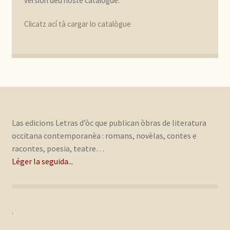
version deu noste catalògue.
Clicatz ací tà cargar lo catalògue
Las edicions Letras d’òc que publican òbras de literatura
occitana contemporanèa : romans, novèlas, contes e
racontes, poesia, teatre…
Léger la seguida...
.