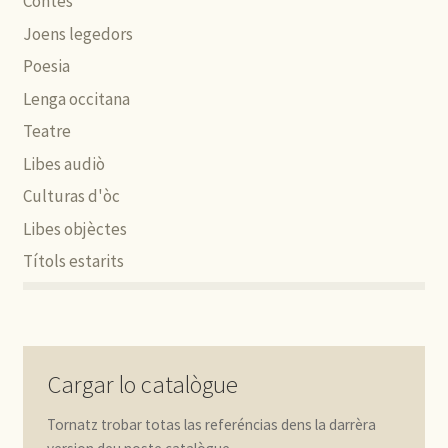
Contes
Joens legedors
Poesia
Lenga occitana
Teatre
Libes audiò
Culturas d'òc
Libes objèctes
Títols estarits
Cargar lo catalògue
Tornatz trobar totas las referéncias dens la darrèra