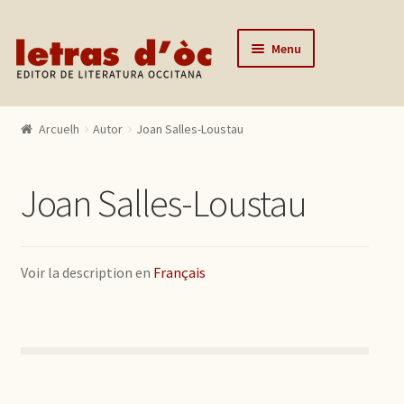
Skip to navigation
Skip to content
Menu
Arcuelh
Arcuelh
Autor
Joan Salles-Loustau
Catalògue
Autors
Joan Salles-Loustau
Actualitats
Lo editor
Voir la description en
Français
Contactar
Mon compte