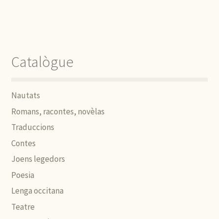
Catalògue
Nautats
Romans, racontes, novèlas
Traduccions
Contes
Joens legedors
Poesia
Lenga occitana
Teatre