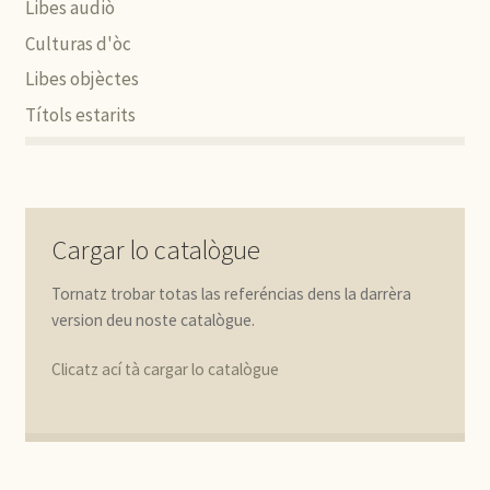
Libes audiò
Culturas d'òc
Libes objèctes
Títols estarits
Cargar lo catalògue
Tornatz trobar totas las referéncias dens la darrèra
version deu noste catalògue.
Clicatz ací tà cargar lo catalògue