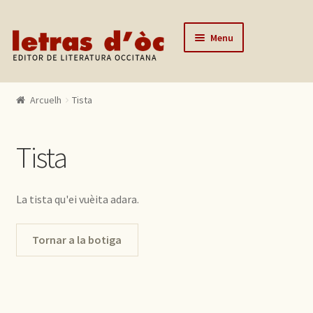
Skip to navigation
Skip to content
Menu
Arcuelh
Arcuelh
Tista
Catalògue
Autors
Tista
Actualitats
Lo editor
La tista qu'ei vuèita adara.
Contactar
Tornar a la botiga
Mon compte