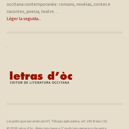
occitana contemporanèa : romans, novèlas, contes e
racontes, poesia, teatre…
Léger la seguida...
.
Los prètz que son endicats HT, TVA pas aplicadera, art. 293-B deu CGI
© 2018 Letras d'òc -
Mencions legaus
|
Condicions generaus de venta