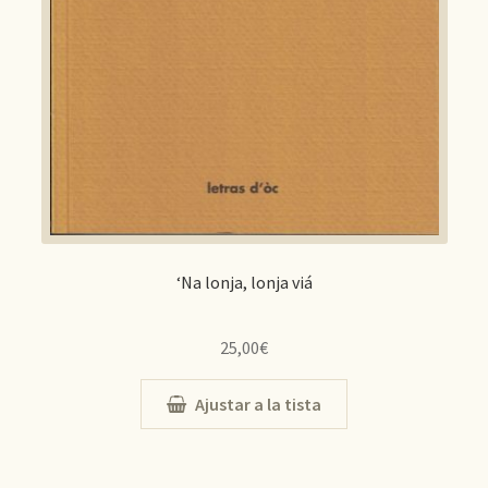
‘Na lonja, lonja viá
25,00
€
Ajustar a la tista