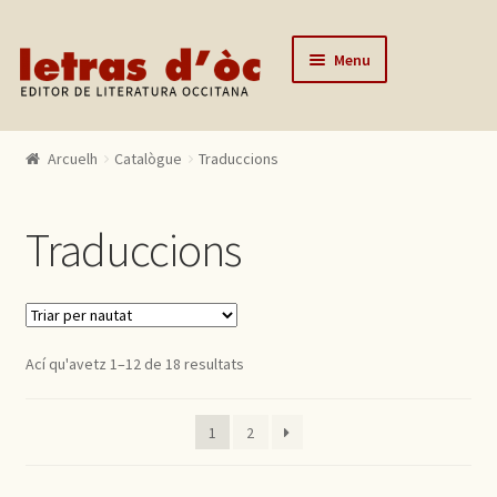
Skip to navigation
Skip to content
Menu
Arcuelh
Arcuelh
Catalògue
Traduccions
Catalògue
Autors
Traduccions
Actualitats
Lo editor
Contactar
Ací qu'avetz 1–12 de 18 resultats
Mon compte
1
2