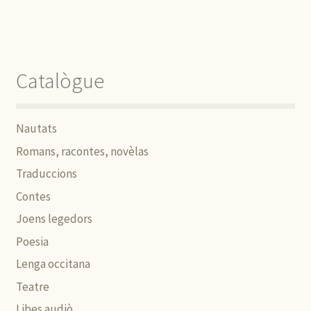
Catalògue
Nautats
Romans, racontes, novèlas
Traduccions
Contes
Joens legedors
Poesia
Lenga occitana
Teatre
Libes audiò