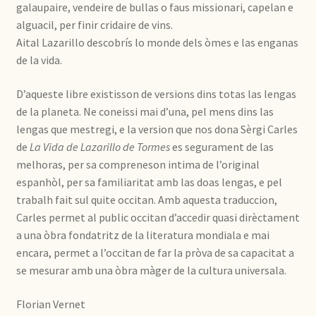
galaupaire, vendeire de bullas o faus missionari, capelan e
alguacil, per finir cridaire de vins.
Aital Lazarillo descobrís lo monde dels òmes e las enganas
de la vida.
D’aqueste libre existisson de versions dins totas las lengas
de la planeta. Ne coneissi mai d’una, pel mens dins las
lengas que mestregi, e la version que nos dona Sèrgi Carles
de
La Vida de Lazarillo de Tormes
es segurament de las
melhoras, per sa compreneson intima de l’original
espanhòl, per sa familiaritat amb las doas lengas, e pel
trabalh fait sul quite occitan. Amb aquesta traduccion,
Carles permet al public occitan d’accedir quasi dirèctament
a una òbra fondatritz de la literatura mondiala e mai
encara, permet a l’occitan de far la pròva de sa capacitat a
se mesurar amb una òbra màger de la cultura universala.
Florian Vernet