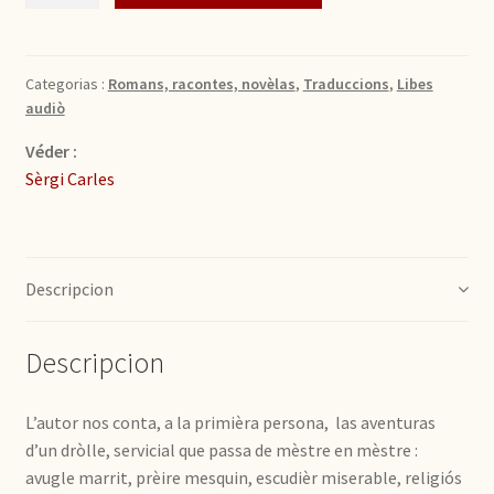
Categorias :
Romans, racontes, novèlas
,
Traduccions
,
Libes
audiò
Véder :
Sèrgi Carles
Descripcion
Descripcion
L’autor nos conta, a la primièra persona, las aventuras
d’un dròlle, servicial que passa de mèstre en mèstre :
avugle marrit, prèire mesquin, escudièr miserable, religiós