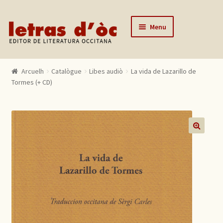
Skip to navigation
Skip to content
Menu
Arcuelh
Arcuelh
Catalògue
Libes audiò
La vida de Lazarillo de
Catalògue
Tormes (+ CD)
Autors
Actualitats
Lo editor
🔍
Contactar
Mon compte