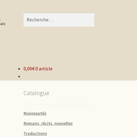
Recherche pour :
:
0,00€
0 article
Catalogue
Nouveautés
Romans, récits, nouvelles
Traductions