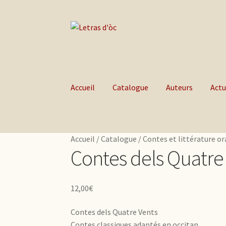
Aller à la navigation
Aller au contenu
Accueil
Catalogue
Auteurs
Actu
Accueil
/
Catalogue
/
Contes et littérature or
Contes dels Quatre
12,00
€
Contes dels Quatre Vents
Contes classiques adaptés en occitan