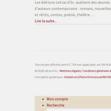
Les éditions Letras d'òc publient des œuvres
d'auteurs contemporains : romans, nouvelle
et récits, contes, poésie, théâtre…
Lire la suite...
.
Tous les prix affichés sont HT, TVA non applicable, art.293-B 
© 2018 Letras d'òc -
Mentions légales
|
Conditions générales 
Conception graphique :
Existences |
Pierre-Emmanuel MICHE
Mon compte
Recherche