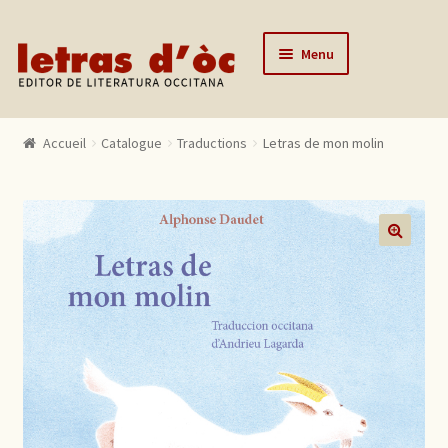
Aller à la navigation
Aller au contenu
Menu
Accueil
Accueil
Catalogue
Traductions
Letras de mon molin
Catalogue
Auteurs
Actualités
🔍
L’éditeur
Contact
Mon compte