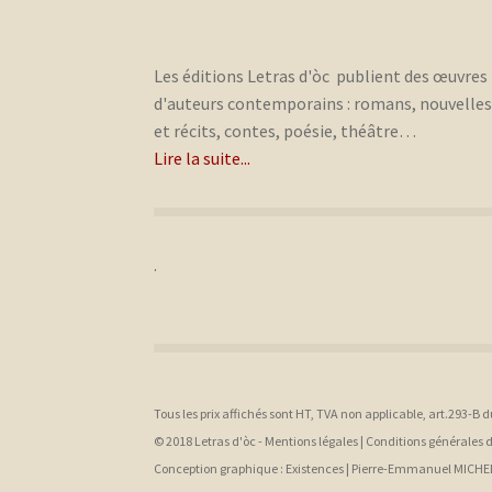
Les éditions Letras d'òc publient des œuvres
d'auteurs contemporains : romans, nouvelle
et récits, contes, poésie, théâtre…
Lire la suite...
.
Tous les prix affichés sont HT, TVA non applicable, art.293-B 
© 2018 Letras d'òc -
Mentions légales
|
Conditions générales 
Conception graphique :
Existences |
Pierre-Emmanuel MICHE