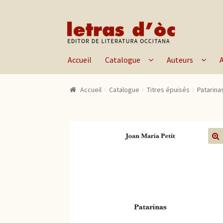
Aller à la navigation
Aller au contenu
Accueil
Catalogue
Auteurs
Accueil
Catalogue
Titres épuisés
Patarina
🔍