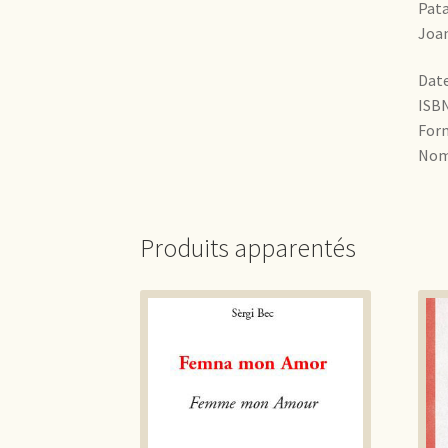
Pata
Joan
Date
ISBN
Form
Nomb
Produits apparentés