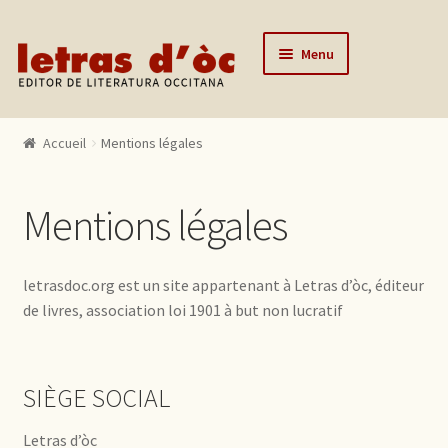
Aller à la navigation
Aller au contenu
Menu
Accueil
Accueil
Mentions légales
Catalogue
Auteurs
Mentions légales
Actualités
L’éditeur
letrasdoc.org est un site appartenant à Letras d’òc, éditeur
de livres, association loi 1901 à but non lucratif
Contact
Mon compte
SIÈGE SOCIAL
Letras d’òc