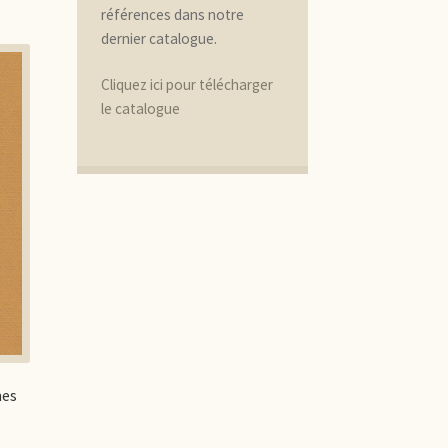
références dans notre
dernier catalogue.
Cliquez ici pour télécharger
le catalogue
mes