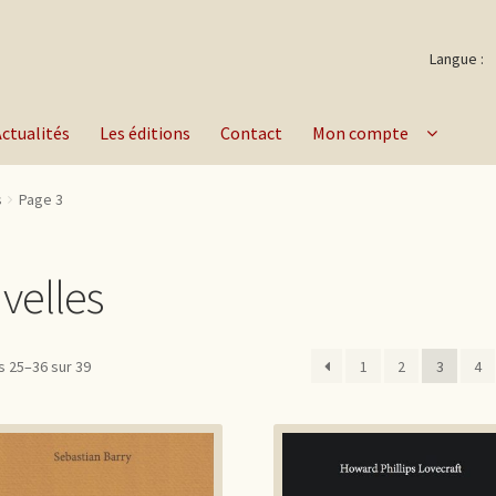
Langue :
Actualités
Les éditions
Contact
Mon compte
s
Page 3
velles
s 25–36 sur 39
1
2
3
4