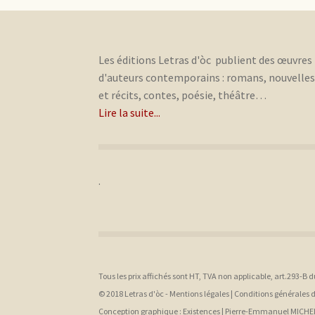
Les éditions Letras d'òc publient des œuvres
d'auteurs contemporains : romans, nouvelle
et récits, contes, poésie, théâtre…
Lire la suite...
.
Tous les prix affichés sont HT, TVA non applicable, art.293-B 
© 2018 Letras d'òc -
Mentions légales
|
Conditions générales 
Conception graphique :
Existences |
Pierre-Emmanuel MICHE