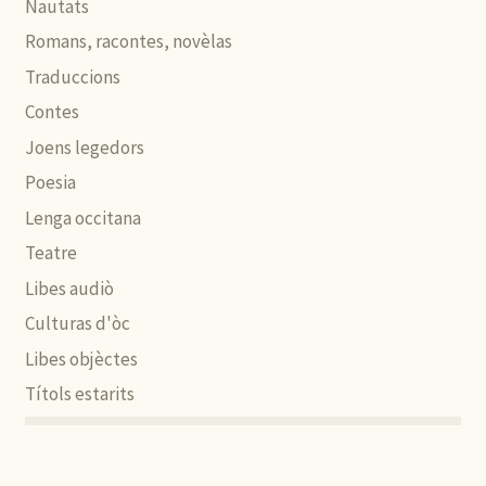
Nautats
Romans, racontes, novèlas
Traduccions
Contes
Joens legedors
Poesia
Lenga occitana
Teatre
Libes audiò
Culturas d'òc
Libes objèctes
Títols estarits