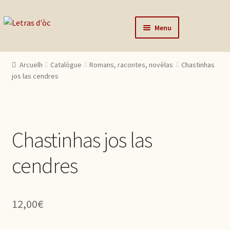
Skip to navigation
Skip to content
Menu
Arcuelh
Arcuelh
Catalògue
Romans, racontes, novèlas
Chastinhas
Catalògue
jos las cendres
Autors
Actualitats
Chastinhas jos las
Lo editor
Contactar
cendres
Mon compte
12,00
€