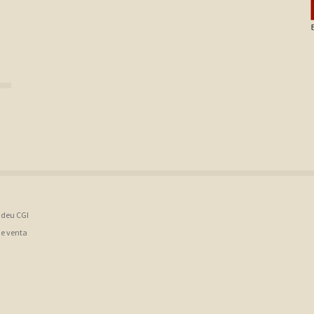
,
B deu CGI
de venta