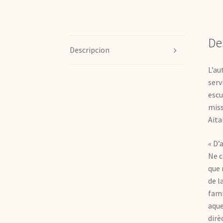
De
Descripcion
L’au
serv
escu
miss
Aita
« D’
Ne c
que 
de l
fami
aque
dirè