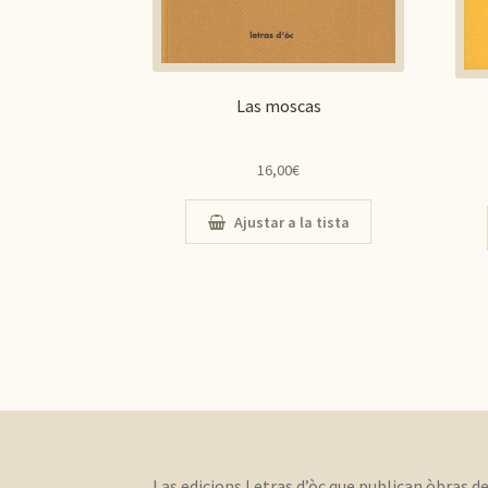
Las moscas
16,00
€
Ajustar a la tista
Las edicions Letras d’òc que publican òbras d