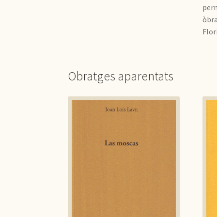
perm
òbra
Flor
Obratges aparentats