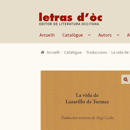
Skip to navigation
Skip to content
Arcuelh
Catalògue
Autors
A
Arcuelh
Catalògue
Traduccions
La vida de
🔍