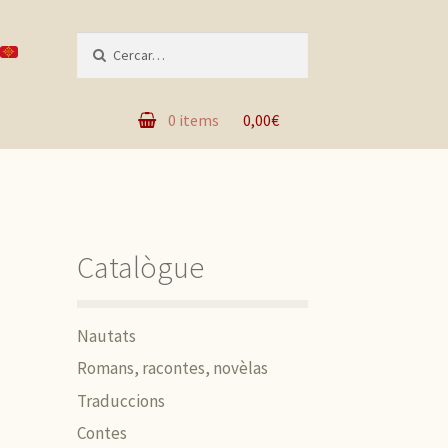
Recèrca per :
0 items
0,00€
Catalògue
Nautats
Romans, racontes, novèlas
Traduccions
Contes