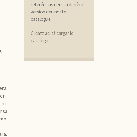
referéncias dens la darrèra
version deu noste
catalògue.
Clicatz ací tà cargar lo
catalògue
,
eta.
ion
ent
r sa
Amb
ara,