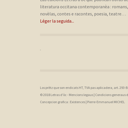
literatura occitana contemporanèa : romans
novèlas, contes e racontes, poesia, teatre…
Léger la seguida...
.
Los prètz que son endicats HT, TVA pas aplicadera, art. 293-
© 2018 Letras d'òc -
Mencions legaus
|
Condicions generaus 
Concepcion grafica :
Existences |
Pierre-Emmanuel MICHEL