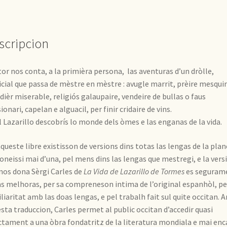
scripcion
tor nos conta, a la primièra persona, las aventuras d’un dròlle,
icial que passa de mèstre en mèstre : avugle marrit, prèire mesquin
dièr miserable, religiós galaupaire, vendeire de bullas o faus
ionari, capelan e alguacil, per finir cridaire de vins.
l Lazarillo descobrís lo monde dels òmes e las enganas de la vida.
aqueste libre existisson de versions dins totas las lengas de la plan
oneissi mai d’una, pel mens dins las lengas que mestregi, e la vers
nos dona Sèrgi Carles de
La Vida de Lazarillo de Tormes
es seguram
as melhoras, per sa compreneson intima de l’original espanhòl, pe
liaritat amb las doas lengas, e pel trabalh fait sul quite occitan. 
sta traduccion, Carles permet al public occitan d’accedir quasi
ctament a una òbra fondatritz de la literatura mondiala e mai enc