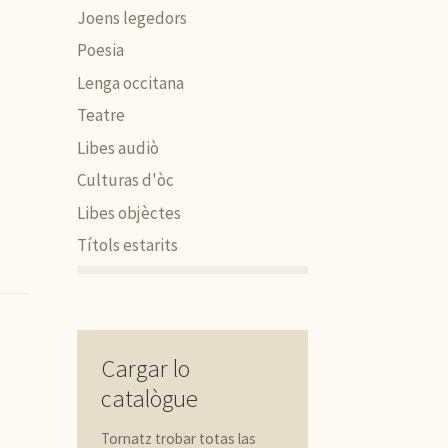
Joens legedors
Poesia
Lenga occitana
Teatre
Libes audiò
Culturas d'òc
Libes objèctes
Títols estarits
Cargar lo
catalògue
Tornatz trobar totas las