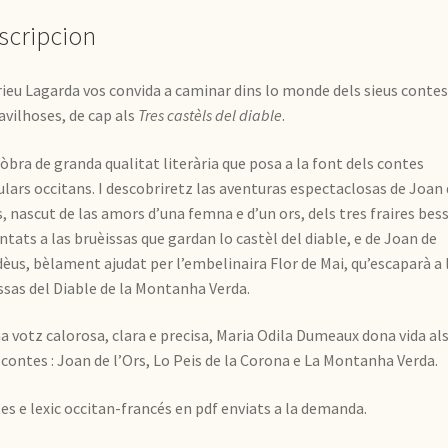
scripcion
ieu Lagarda vos convida a caminar dins lo monde dels sieus contes
vilhoses, de cap als
Tres castèls del diable
.
òbra de granda qualitat literària que posa a la font dels contes
lars occitans. I descobriretz las aventuras espectaclosas de Joan 
s, nascut de las amors d’una femna e d’un ors, dels tres fraires bes
ntats a las bruèissas que gardan lo castèl del diable, e de Joan de
èus, bèlament ajudat per l’embelinaira Flor de Mai, qu’escaparà a 
ssas del Diable de la Montanha Verda.
a votz calorosa, clara e precisa, Maria Odila Dumeaux dona vida al
 contes : Joan de l’Ors, Lo Peis de la Corona e La Montanha Verda.
es e lexic occitan-francés en pdf enviats a la demanda.