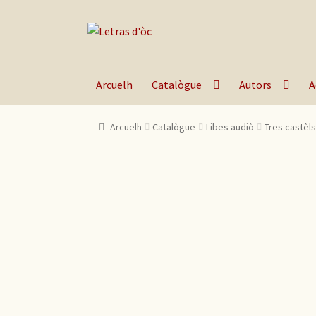
Skip to navigation
Skip to content
Arcuelh
Catalògue
Autors
A
Arcuelh
Catalògue
Libes audiò
Tres castèls