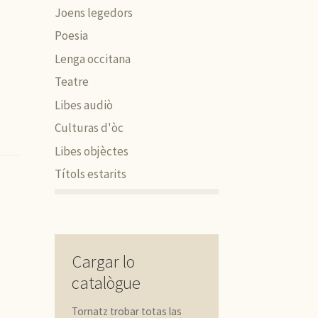
Joens legedors
Poesia
Lenga occitana
Teatre
Libes audiò
Culturas d'òc
Libes objèctes
Títols estarits
Cargar lo
catalògue
Tornatz trobar totas las