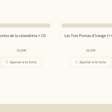
ontes de la calandreta + CD
Las Tres Pomas d’Irange (+ 
18,00
€
26,00
€
Ajustar a la tista
Ajustar a la tista