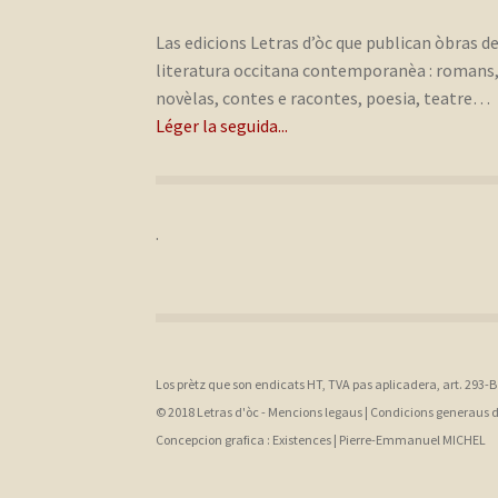
Las edicions Letras d’òc que publican òbras d
literatura occitana contemporanèa : romans
novèlas, contes e racontes, poesia, teatre…
Léger la seguida...
.
Los prètz que son endicats HT, TVA pas aplicadera, art. 293-
© 2018 Letras d'òc -
Mencions legaus
|
Condicions generaus 
Concepcion grafica :
Existences |
Pierre-Emmanuel MICHEL