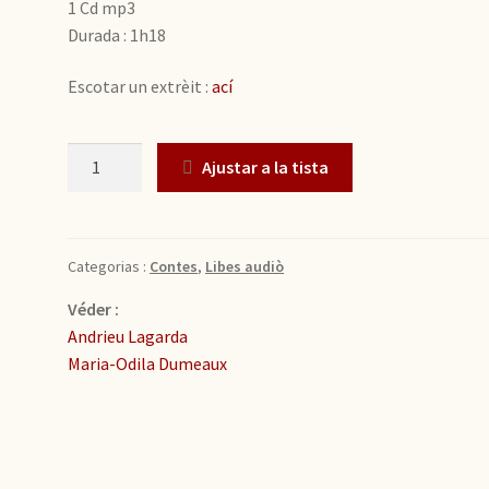
1 Cd mp3
Durada : 1h18
Escotar un extrèit :
ací
Quantitat
Ajustar a la tista
Categorias :
Contes
,
Libes audiò
Véder :
Andrieu Lagarda
Maria-Odila Dumeaux