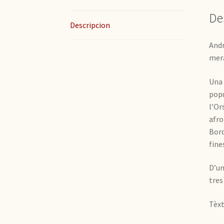
De
Descripcion
Andr
mera
Una 
popu
l’Or
afro
Bord
fine
D’un
tres
Tèxt