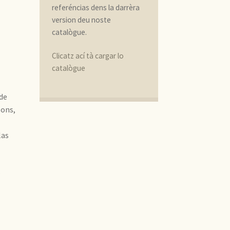
referéncias dens la darrèra
version deu noste
catalògue.
Clicatz ací tà cargar lo
catalògue
de
sons,
las
s