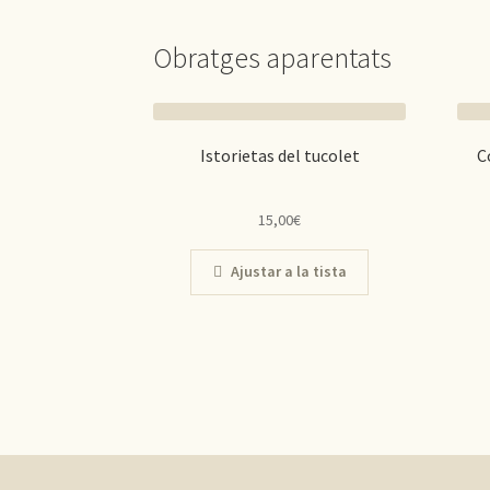
Obratges aparentats
Istorietas del tucolet
C
15,00
€
Ajustar a la tista