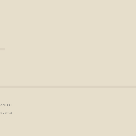
e
,
B deu CGI
de venta