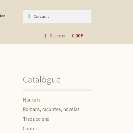
Recèrca per :
0 items
0,00€
Catalògue
Nautats
Romans, racontes, novèlas
Traduccions
Contes