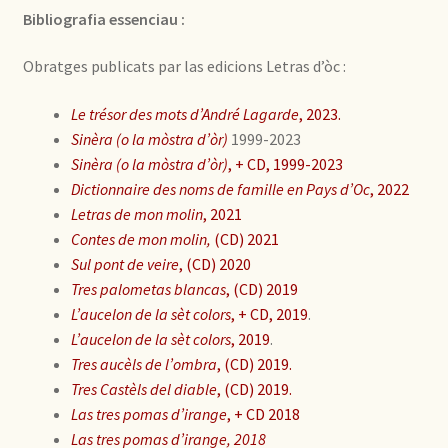
Bibliografia essenciau :
Obratges publicats par las edicions Letras d’òc :
Le trésor des mots d’André Lagarde
, 2023.
Sinèra (o la mò
stra d’òr)
1999-2023
Sinèra (o la mò
stra d’òr)
, + CD, 1999-2023
Dictionnaire des noms de famille en Pays d’Oc
, 2022
Letras de mon molin
, 2021
Contes de mon molin,
(CD) 2021
Sul pont de veire
, (CD) 2020
Tres palometas blancas
, (CD) 2019
L’aucelon de la sèt colors
, + CD, 2019
.
L’aucelon de la sèt colors
, 2019
.
Tres aucèls de l’ombra
, (CD) 2019.
Tres Castèls del diable
, (CD) 2019.
Las tres pomas d’irange
, + CD 2018
Las tres pomas d’irange, 2018