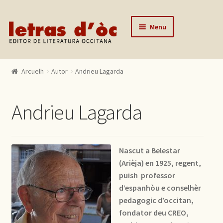
Skip to navigation
Skip to content
Menu
Arcuelh
Arcuelh
Autor
Andrieu Lagarda
Catalògue
Autors
Andrieu Lagarda
Actualitats
Lo editor
Nascut a Belestar
Contactar
(Arièja) en 1925, regent,
puish professor
Mon compte
d’espanhòu e conselhèr
pedagogic d’occitan,
fondator deu CREO,