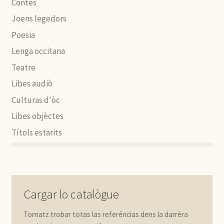
Contes
Joens legedors
Poesia
Lenga occitana
Teatre
Libes audiò
Culturas d'òc
Libes objèctes
Títols estarits
Cargar lo catalògue
Tornatz trobar totas las referéncias dens la darrèra