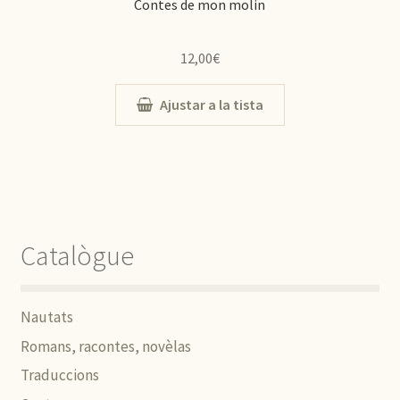
Contes de mon molin
12,00
€
Ajustar a la tista
Catalògue
Nautats
Romans, racontes, novèlas
Traduccions