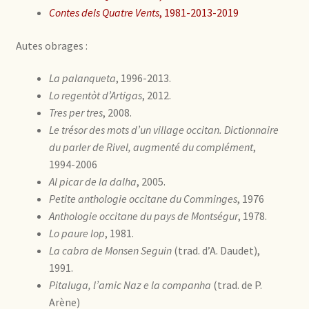
Contes dels Quatre Vents
, 1981-2013-2019
Autes obrages :
La palanqueta
, 1996-2013.
Lo regentòt d’Artigas
, 2012.
Tres per tres
, 2008.
Le trésor des mots d’un village occitan. Dictionnaire
du parler de Rivel, augmenté du complément
,
1994-2006
Al picar de la dalha
, 2005.
Petite anthologie occitane du Comminges
, 1976
Anthologie occitane du pays de Montségur
, 1978.
Lo paure lop
, 1981.
La cabra de Monsen Seguin
(trad. d’A. Daudet),
1991.
Pitaluga, l’amic Naz e la companha
(trad. de P.
Arène)