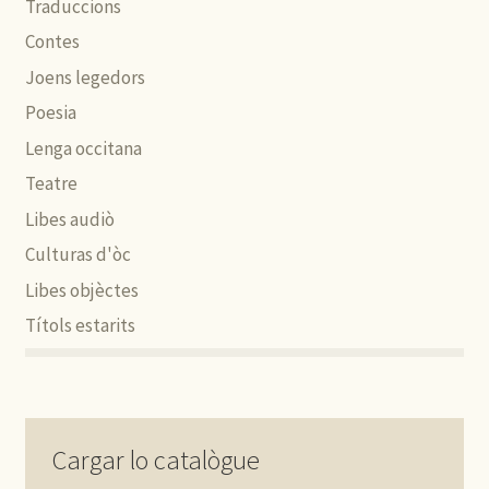
Traduccions
Contes
Joens legedors
Poesia
Lenga occitana
Teatre
Libes audiò
Culturas d'òc
Libes objèctes
Títols estarits
Cargar lo catalògue