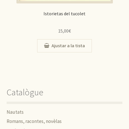
Istorietas del tucolet
15,00
€
Ajustar a la tista
Catalògue
Nautats
Romans, racontes, novèlas