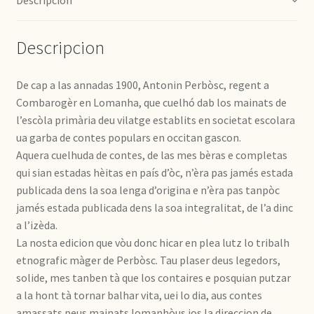
Descripcion
De cap a las annadas 1900, Antonin Perbòsc, regent a
Combarogèr en Lomanha, que cuelhó dab los mainats de
l’escòla primària deu vilatge establits en societat escolara
ua garba de contes populars en occitan gascon.
Aquera cuelhuda de contes, de las mes bèras e completas
qui sian estadas hèitas en país d’òc, n’èra pas jamés estada
publicada dens la soa lenga d’origina e n’èra pas tanpòc
jamés estada publicada dens la soa integralitat, de l’a dinc
a l’izèda.
La nosta edicion que vòu donc hicar en plea lutz lo tribalh
etnografic màger de Perbòsc. Tau plaser deus legedors,
solide, mes tanben tà que los contaires e posquian putzar
a la hont tà tornar balhar vita, uei lo dia, aus contes
amassats peus mainats lomanhòus jos la direccion de