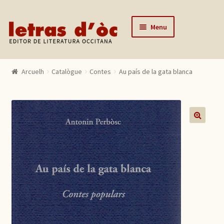
Skip to navigation
Skip to content
Menu
Arcuelh
Arcuelh
Catalògue
Contes
Au país de la gata blanca
Catalògue
Autors
Actualitats
🔍
Lo editor
Contactar
Mon compte