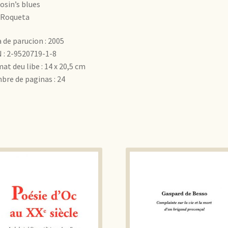
sin’s blues
 Roqueta
 de parucion : 2005
 : 2-9520719-1-8
at deu libe : 14 x 20,5 cm
re de paginas : 24