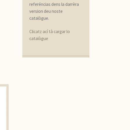
referéncias dens la darrèra
version deu noste
catalògue.
Clicatz ací tà cargar lo
catalògue