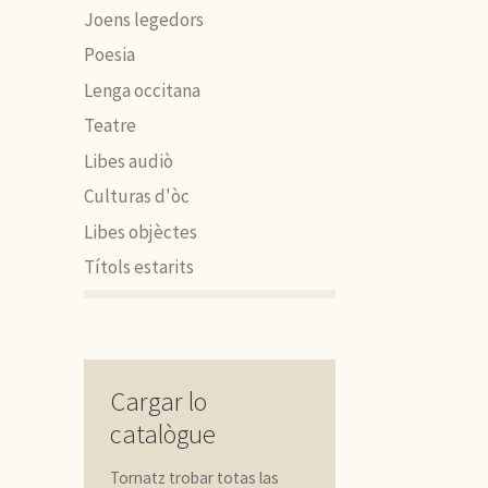
Joens legedors
Poesia
Lenga occitana
Teatre
Libes audiò
Culturas d'òc
Libes objèctes
Títols estarits
Cargar lo
catalògue
Tornatz trobar totas las