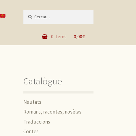
Recèrca per :
0 items
0,00€
Catalògue
Nautats
Romans, racontes, novèlas
Traduccions
Contes