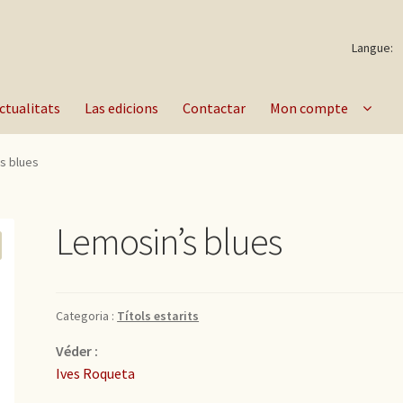
Langue:
ctualitats
Las edicions
Contactar
Mon compte
s blues
Lemosin’s blues
Categoria :
Títols estarits
Véder :
Ives Roqueta