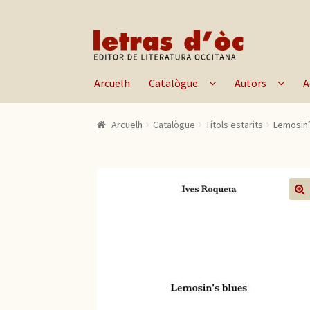
Skip to navigation
Skip to content
Arcuelh
Catalògue
Autors
A
Arcuelh
Catalògue
Títols estarits
Lemosin’
🔍