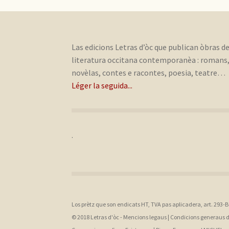
Las edicions Letras d’òc que publican òbras d
literatura occitana contemporanèa : romans
novèlas, contes e racontes, poesia, teatre…
Léger la seguida...
.
Los prètz que son endicats HT, TVA pas aplicadera, art. 293-
© 2018 Letras d'òc -
Mencions legaus
|
Condicions generaus 