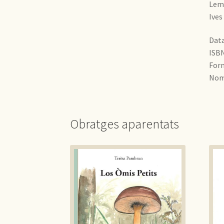
Lemo
Ives
Data
ISBN
Form
Nomb
Obratges aparentats