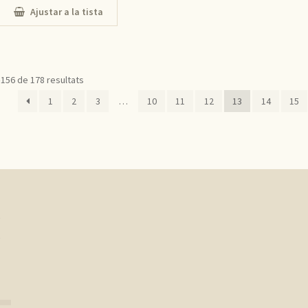
Ajustar a la tista
–156 de 178 resultats
1
2
3
…
10
11
12
13
14
15
e
,