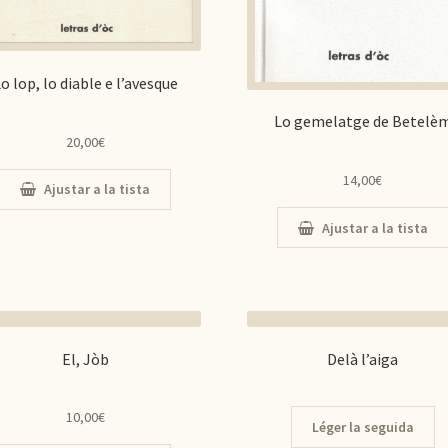
o lop, lo diable e l’avesque
Lo gemelatge de Betelè
20,00
€
14,00
€
Ajustar a la tista
Ajustar a la tista
El, Jòb
Delà l’aiga
10,00
€
Léger la seguida