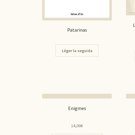
L
Patarinas
Léger la seguida
Enigmes
14,00
€