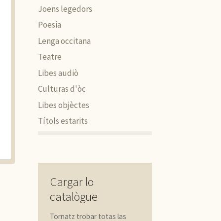
Joens legedors
Poesia
Lenga occitana
Teatre
Libes audiò
Culturas d'òc
Libes objèctes
Títols estarits
Cargar lo
catalògue
Tornatz trobar totas las