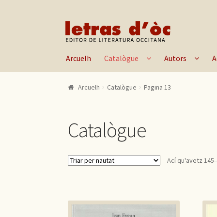
Skip to navigation
Skip to content
Arcuelh
Catalògue
Autors
A
Arcuelh
Catalògue
Pagina 13
Catalògue
Ací qu'avetz 145