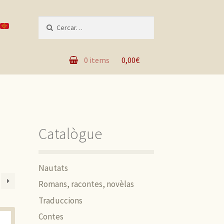
Recèrca per :
0 items
0,00€
Catalògue
Nautats
Romans, racontes, novèlas
Traduccions
Contes