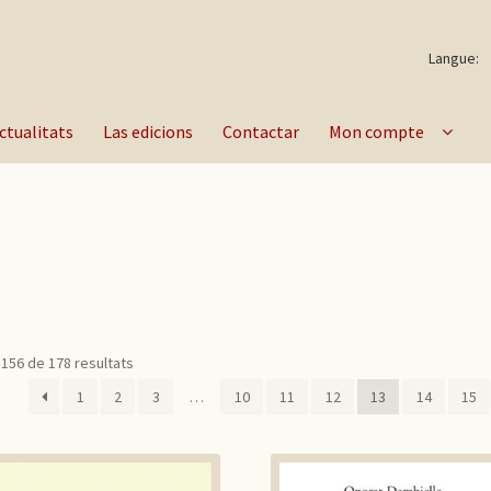
Langue:
ctualitats
Las edicions
Contactar
Mon compte
–156 de 178 resultats
1
2
3
…
10
11
12
13
14
15