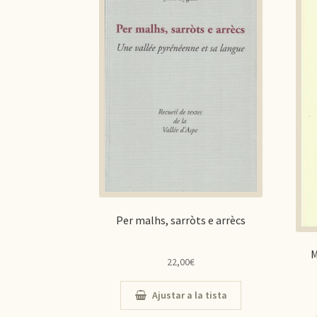
Per malhs, sarròts e arrècs
M
22,00
€
Ajustar a la tista