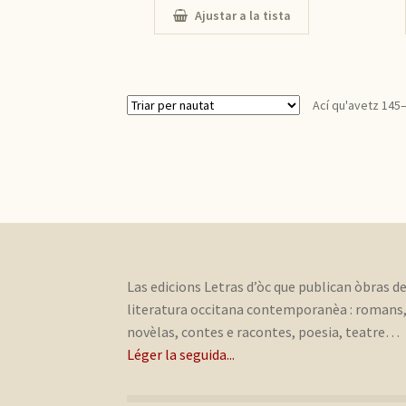
Ajustar a la tista
Ací qu'avetz 145
Las edicions Letras d’òc que publican òbras d
literatura occitana contemporanèa : romans
novèlas, contes e racontes, poesia, teatre…
Léger la seguida...