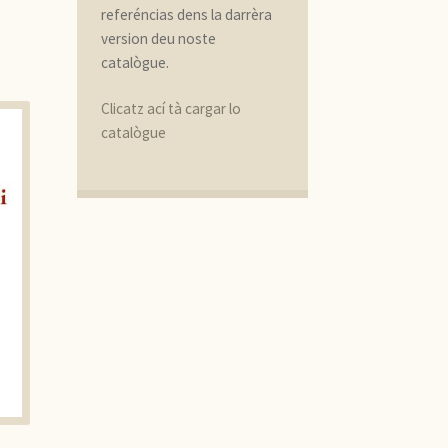
referéncias dens la darrèra
version deu noste
catalògue.
Clicatz ací tà cargar lo
catalògue