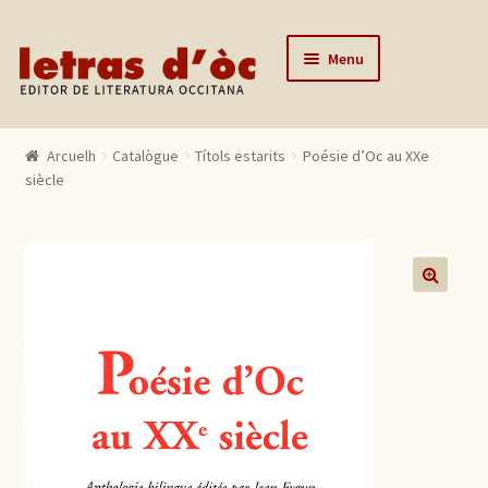
Skip to navigation
Skip to content
Menu
Arcuelh
Arcuelh
Catalògue
Títols estarits
Poésie d’Oc au XXe
Catalògue
siècle
Autors
Actualitats
Lo editor
🔍
Contactar
Mon compte