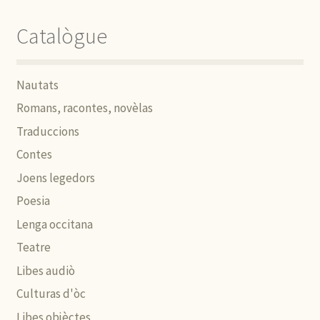
Catalògue
Nautats
Romans, racontes, novèlas
Traduccions
Contes
Joens legedors
Poesia
Lenga occitana
Teatre
Libes audiò
Culturas d'òc
Libes objèctes