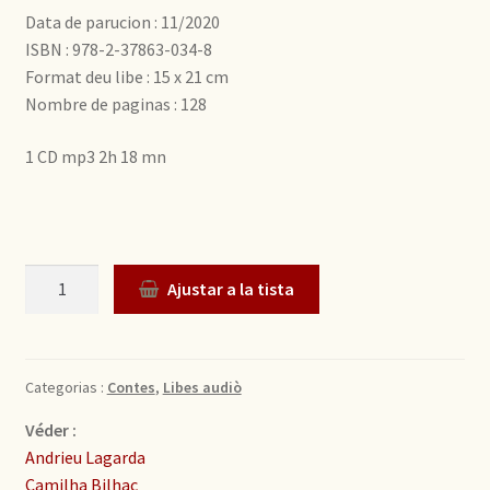
Data de parucion : 11/2020
ISBN : 978-2-37863-034-8
Format deu libe : 15 x 21 cm
Nombre de paginas : 128
1 CD mp3 2h 18 mn
Quantitat
Ajustar a la tista
Categorias :
Contes
,
Libes audiò
Véder :
Andrieu Lagarda
Camilha Bilhac