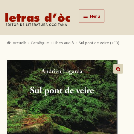
Skip to navigation
Skip to content
Menu
Arcuelh
Arcuelh
Catalògue
Libes audiò
Sul pont de veire (+CD)
Catalògue
Autors
Actualitats
🔍
Lo editor
Contactar
Mon compte