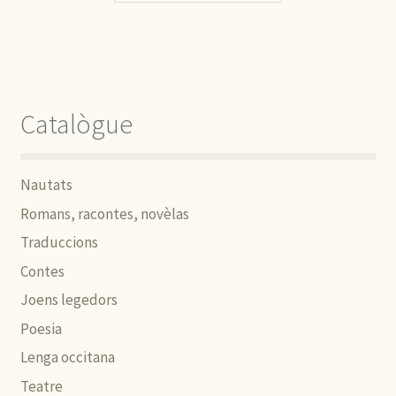
Catalògue
Nautats
Romans, racontes, novèlas
Traduccions
Contes
Joens legedors
Poesia
Lenga occitana
Teatre