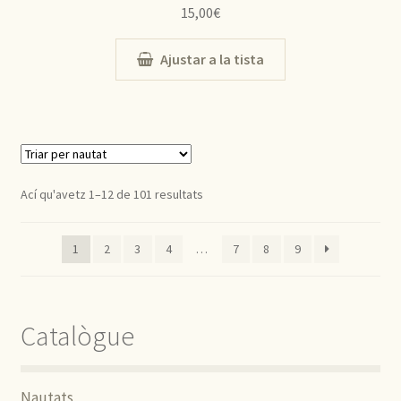
15,00
€
Ajustar a la tista
Ací qu'avetz 1–12 de 101 resultats
1
2
3
4
…
7
8
9
Catalògue
Nautats