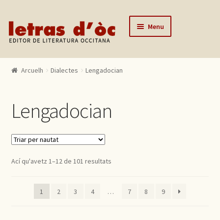
Skip to navigation
Skip to content
Menu
Arcuelh
Arcuelh
Dialectes
Lengadocian
Catalògue
Autors
Lengadocian
Actualitats
Lo editor
Contactar
Ací qu'avetz 1–12 de 101 resultats
Mon compte
1
2
3
4
…
7
8
9