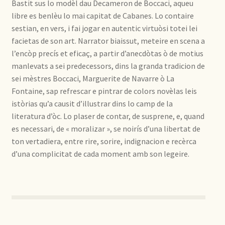
Bastit sus lo modèl dau Decameron de Boccaci, aqueu
libre es benlèu lo mai capitat de Cabanes. Lo contaire
sestian, en vers, i fai jogar en autentic virtuòsi totei lei
facietas de son art. Narrator biaissut, meteire en scena a
l’encòp precís et eficaç, a partir d’anecdòtas ò de motius
manlevats a sei predecessors, dins la granda tradicion de
sei mèstres Boccaci, Marguerite de Navarre ò La
Fontaine, sap refrescar e pintrar de colors novèlas leis
istòrias qu’a causit d’illustrar dins lo camp de la
literatura d’òc. Lo plaser de contar, de susprene, e, quand
es necessari, de « moralizar », se noirís d’una libertat de
ton vertadiera, entre rire, sorire, indignacion e recèrca
d’una complicitat de cada moment amb son legeire.