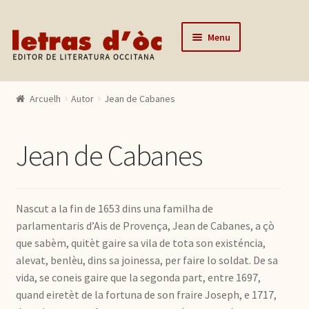
Skip to navigation
Skip to content
Menu
Arcuelh
Arcuelh
Autor
Jean de Cabanes
Catalògue
Autors
Jean de Cabanes
Actualitats
Lo editor
Nascut a la fin de 1653 dins una familha de
Contactar
parlamentaris d’Ais de Provença, Jean de Cabanes, a çò
que sabèm, quitèt gaire sa vila de tota son existéncia,
Mon compte
alevat, benlèu, dins sa joinessa, per faire lo soldat. De sa
vida, se coneis gaire que la segonda part, entre 1697,
quand eiretèt de la fortuna de son fraire Joseph, e 1717,