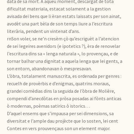
data de sa mort. A aqueu moment, descargat de tota
dificultat materiala, estacat solament a la gestion
avisada dei bens que li èran estats laissats per son ainat,
avodèt una part bèla de son temps liure a l’escritura
literària, pendent un vintenat d’ans.
rnSon voler, se ne’n cresèm çò qu’escriguèt a l’atencion
de sei legeires avenidors (e ipotetics ?), èra de renovelar
l’escritura dins sa « lenga naturala », lo provençau, e de
tornar balhar una dignitat a aquela lenga que lei gents, a
son entorn, abandonavan ò mespresavan.
L’òbra, totalament manuscrita, es ordenada per genres :
recuelh de provèrbis e d’enigmas, quatrins moraus,
grandei comèdias dins la seguida de l’òbra de Molière,
compendi d’anecdòtas en pròsa posadas ai fònts anticas
ò modernas, poèmas satirics ò istorics…
D’aquel ensems que s’impausa per sei dimensions, sa
diversitat e l’ample dau projècte que lo sosten, lei cent
Contes en vers prouvençaus son un element major.