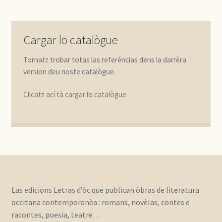
Cargar lo catalògue
Tornatz trobar totas las referéncias dens la darrèra
version deu noste catalògue.
Clicatz ací tà cargar lo catalògue
Las edicions Letras d’òc que publican òbras de literatura
occitana contemporanèa : romans, novèlas, contes e
racontes, poesia, teatre…