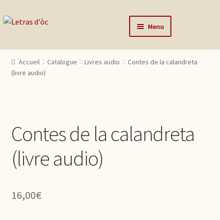
Aller à la navigation
Aller au contenu
Menu
Accueil
Accueil
Catalogue
Livres audio
Contes de la calandreta
Catalogue
(livre audio)
Auteurs
Actualités
Contes de la calandreta
L’éditeur
Contact
(livre audio)
Mon compte
16,00
€