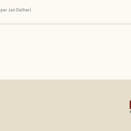
par Jan Dalharí.
s