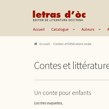
Aller à la navigation
Aller au contenu
Accueil
Catalogue
Auteurs
Accueil
Contes et littérature orale
Contes et littératur
Un conte pour enfants
Las tres auquetas
,