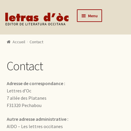
Aller à la navigation
Aller au contenu
Menu
Accueil
Accueil
Contact
Catalogue
Auteurs
Contact
Actualités
L’éditeur
Adresse de correspondance :
Lettres d’Oc
Contact
7 allée des Platanes
Mon compte
F31320 Pechabou
Autre adresse administrative :
AIDO – Les lettres occitanes