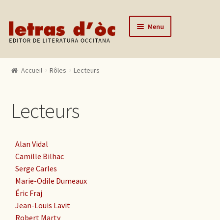
Aller à la navigation
Aller au contenu
Menu
Accueil
Accueil
Rôles
Lecteurs
Catalogue
Auteurs
Lecteurs
Actualités
L’éditeur
Alan Vidal
Contact
Camille Bilhac
Serge Carles
Mon compte
Marie-Odile Dumeaux
Éric Fraj
Jean-Louis Lavit
Robert Marty