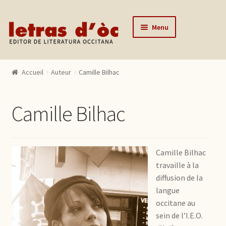
Aller à la navigation
Aller au contenu
Menu
Accueil
Accueil
Auteur
Camille Bilhac
Catalogue
Auteurs
Camille Bilhac
Actualités
L’éditeur
Camille Bilhac
Contact
travaille à la
diffusion de la
Mon compte
langue
occitane au
sein de l’I.E.O.