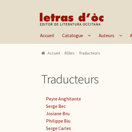
Aller à la navigation
Aller au contenu
Accueil
Catalogue
Auteurs
Accueil
Rôles
Traducteurs
Traducteurs
Peyre Anghilante
Serge Bec
Josiane Bru
Philippe Biu
Serge Carles