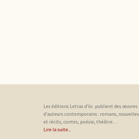
Les éditions Letras d'òc publient des œuvres
d'auteurs contemporains : romans, nouvelle
et récits, contes, poésie, théâtre…
Lire la suite...