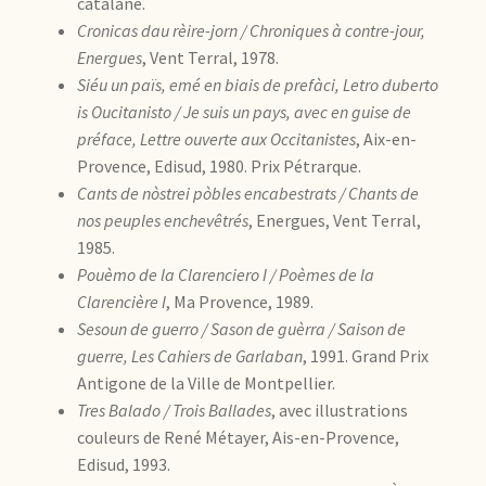
catalane.
Cronicas dau rèire-jorn / Chroniques à contre-jour,
Energues
, Vent Terral, 1978.
Siéu un païs, emé en biais de prefàci, Letro duberto
is Oucitanisto / Je suis un pays, avec en guise de
préface, Lettre ouverte aux Occitanistes
, Aix-en-
Provence, Edisud, 1980. Prix Pétrarque.
Cants de nòstrei pòbles encabestrats / Chants de
nos peuples enchevêtrés
, Energues, Vent Terral,
1985.
Pouèmo de la Clarenciero I / Poèmes de la
Clarencière I
, Ma Provence, 1989.
Sesoun de guerro / Sason de guèrra / Saison de
guerre, Les Cahiers de Garlaban
, 1991. Grand Prix
Antigone de la Ville de Montpellier.
Tres Balado / Trois Ballades
, avec illustrations
couleurs de René Métayer, Ais-en-Provence,
Edisud, 1993.