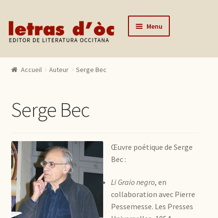
Aller à la navigation
Aller au contenu
Menu
Accueil
Accueil
Auteur
Serge Bec
Catalogue
Auteurs
Serge Bec
Actualités
L’éditeur
Œuvre poétique de Serge
Contact
Bec :
Mon compte
Li Graio negro
, en
collaboration avec Pierre
Pessemesse. Les Presses