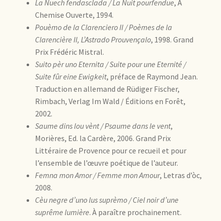
La Nuech fendasclada / La Nuit pourfendue
, À
Chemise Ouverte, 1994.
Pouèmo de la Clarenciero II / Poèmes de la
Clarencière II, L’Astrado Prouvençalo
, 1998. Grand
Prix Frédéric Mistral.
Suito pèr uno Eternita / Suite pour une Eternité /
Suite fûr eine Ewigkeit
, préface de Raymond Jean.
Traduction en allemand de Rüdiger Fischer,
Rimbach, Verlag Im Wald / Éditions en Forêt,
2002.
Saume dins lou vènt / Psaume dans le vent
,
Morières, Ed. la Cardère, 2006. Grand Prix
Littéraire de Provence pour ce recueil et pour
l’ensemble de l’œuvre poétique de l’auteur.
Femna mon Amor / Femme mon Amour
, Letras d’òc,
2008.
Cèu negre d’uno lus suprèmo / Ciel noir d’une
suprême lumière
. À paraître prochainement.