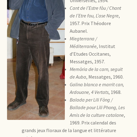
Universelles, 1954.
Cant de l’Estre fòu / Chant
de l’Etre fou, L’ase Negre
,
1957. Prix Théodore
Aubanel.
Miegterrana /
Méditerranée
, Institut
d’Etudes Occitanes,
Messatges, 1957.
Memòria de la carn, seguit
de Auba
, Messatges, 1960.
Galina blanca e marrit can,
Ardouane, 4 Vertats
, 1968.
Balada per Lili Fòng /
Ballade pour Lili Phong, Les
Amis de la culture catalane
,
1969. Prix calendal des
grands jeux floraux de la langue et littérature