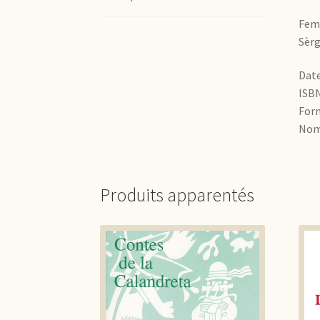
Fem
Sèrg
Date
ISBN
Form
Nomb
Produits apparentés