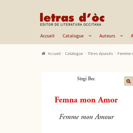
Aller à la navigation
Aller au contenu
Accueil
Catalogue
Auteurs
Accueil
Catalogue
Titres épuisés
Femme 
🔍