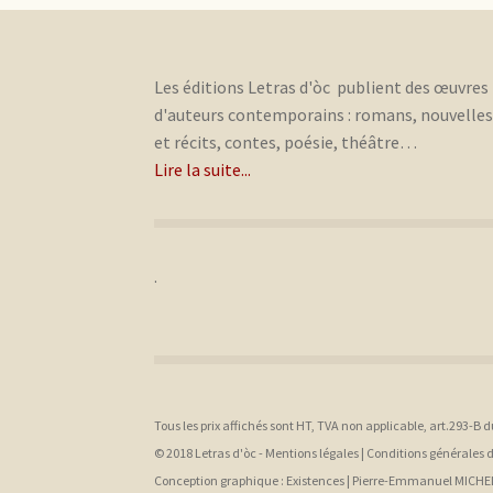
Les éditions Letras d'òc publient des œuvres
d'auteurs contemporains : romans, nouvelle
et récits, contes, poésie, théâtre…
Lire la suite...
.
Tous les prix affichés sont HT, TVA non applicable, art.293-B 
© 2018 Letras d'òc -
Mentions légales
|
Conditions générales 
Conception graphique :
Existences |
Pierre-Emmanuel MICHE