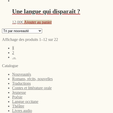
Une langue qui disparaît ?
12,00
€
Ajouter au panier
Affichage des produits 1–12 sur 22
1
2
→
Catalogue
Nouveautés
Romans, récits, nouvelles
Traductions
Contes et littérature orale
Jeunesse
Poésie
Langue occitane
Théâtre
Livres audio