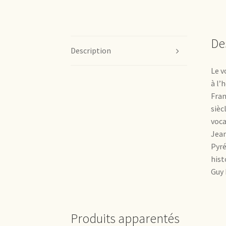
De
Description
Le v
à l’
Fran
sièc
voca
Jean
Pyré
hist
Guy 
Produits apparentés