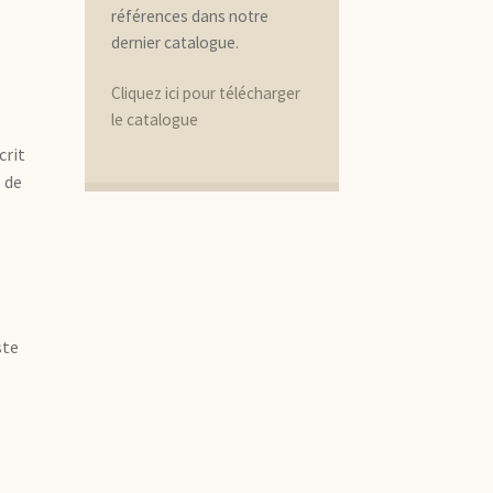
références dans notre
dernier catalogue.
Cliquez ici pour télécharger
le catalogue
crit
 de
ste