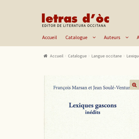
Aller à la navigation
Aller au contenu
Accueil
Catalogue
Auteurs
Accueil
Catalogue
Langue occitane
Lexiqu
🔍