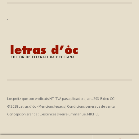
.
Los prètz que son endicats HT, TVA pas aplicadera, art. 293-B deu CGI
© 2018 Letras d'òc -
Mencions legaus
|
Condicions generaus de venta
Concepcion grafica :
Existences |
Pierre-Emmanuel MICHEL