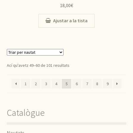
18,00
€
Ajustar a la tista
Ací qu'avetz 49–60 de 101 resultats
1
2
3
4
5
6
7
8
9
Catalògue
Nautats