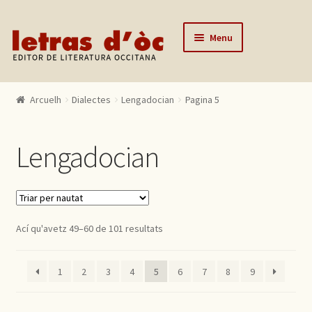
Skip to navigation
Skip to content
Menu
Arcuelh
Arcuelh
Dialectes
Lengadocian
Pagina 5
Catalògue
Autors
Lengadocian
Actualitats
Lo editor
Contactar
Ací qu'avetz 49–60 de 101 resultats
Mon compte
1
2
3
4
5
6
7
8
9