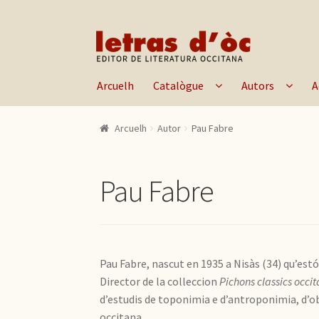
Skip to navigation
Skip to content
Arcuelh
Catalògue
Autors
A
Arcuelh
Autor
Pau Fabre
Pau Fabre
Pau Fabre, nascut en 1935 a Nisàs (34) qu’est
Director de la colleccion
Pichons classics occit
d’estudis de toponimia e d’antroponimia, d’obr
occitana.