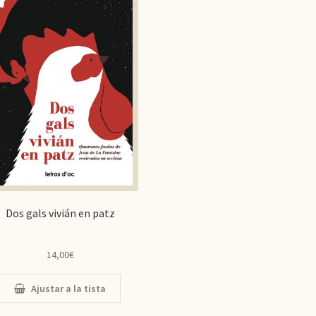
Dos gals vivián en patz
14,00
€
Ajustar a la tista