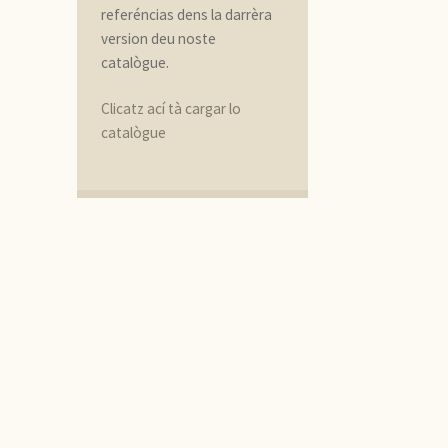
referéncias dens la darrèra
version deu noste
catalògue.
Clicatz ací tà cargar lo
catalògue