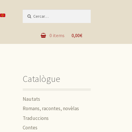
Recèrca per :
0 items
0,00€
Catalògue
Nautats
Romans, racontes, novèlas
Traduccions
Contes