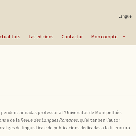
Langue:
ctualitats
Las edicions
Contactar
Mon compte
ó pendent annadas professor a l’Universitat de Montpelhièr.
ans
e de la
Revue des Langues Romanes
, qu’ei tanben l’autor
atges de linguistica e de publicacions dedicadas a la literatura