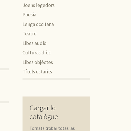
Joens legedors
Poesia
Lenga occitana
Teatre
Libes audiò
Culturas d'òc
Libes objèctes
Títols estarits
Cargar lo
catalògue
Tornatz trobar totas las