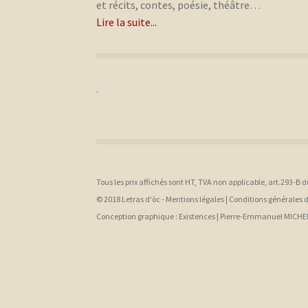
et récits, contes, poésie, théâtre…
Lire la suite...
.
Tous les prix affichés sont HT, TVA non applicable, art.293-B 
© 2018 Letras d'òc -
Mentions légales
|
Conditions générales 
Conception graphique :
Existences |
Pierre-Emmanuel MICHE